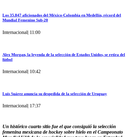
Los 35.847 aficionados del México-Colombia en Medellín, récord del
Mundial Femenino Sub-20
Internacional
|
11:00
Alex Morgan, la leyenda de la selección de Estados Unidos, se retira del
fútbol
Internacional
|
10:42
Luis Suárez anuncia su despedida de la selección de Uruguay
Internacional
|
17:37
Un histórico cuarto sitio fue el que consiguió la selección
femenina mexicana de hockey sobre hielo en el Campeonato