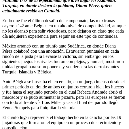
Mundial U18 de la especialidad que tuvo lugar en Estambul,
Turquía, en donde destacó la poblana, Diana Pérez, quien
actualmente reside en Canadá.
En lo que fue el último desafío del campeonato, las mexicanas
cayeron 1-2 ante Bélgica en un alto nivel de competitividad, aunque
no les alcanzó para salir victoriosas, pero dejaron en claro que cada
día adquieren experiencia para seguir en este tipo de contiendas.
México arrancó con un triunfo ante Sudáfrica, en donde Diana
Pérez colaboró con una anotación. Estuvieron puntuales en cada
rincón de la pista para llevarse la victoria, sin embargo, en los
siguientes juegos los rivales fueron complejos, y aun así, mostraron
unidad grupal para sobreponerse y vender cara las derrotas antes
Turquía, Islandia y Bélgica.
Ante Bélgica se buscaba el tercer sitio, en un juego intenso desde el
primer periodo en donde ambos conjuntos cerraron bien los huecos
y fue hasta el segundo periodo en el cual Rebeca Andrade abrió el
marcador y se pudo aumentar la pizarra, pero las europeas se fueron
con todo al frente vía Lois Miller y casi al final del partido llegó
Fenna Sempels para finiquitar la victoria.
El cuarto lugar representa el trabajo hecho en la cancha por las 19
jugadoras que formaron el equipo en un proceso de crecimiento y
consolidación.