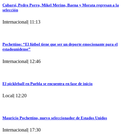
Cubarsí, Pedro Porro, Mikel Merino, Baena y Morata regresan a la
selección
Internacional
|
11:13
Pochettino: “El fútbol tiene que ser un deporte emocionante para el
estadounidense”
Internacional
|
12:46
El pickleball en Puebla se encuentra en fase de inicio
Local
|
12:20
Mauricio Pochettino, nuevo seleccionador de Estados Unidos
Internacional
|
17:30