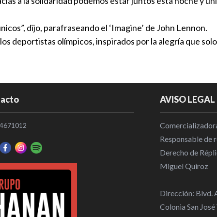
ias a la solidaridad podemos estar juntos esta noche y uni
Nueva Zeland
nicos”, dijo, parafraseando el ‘Imagine’ de John Lennon.
atletas tran
os deportistas olímpicos, inspirados por la alegría que sol
Internaciona
Gómez Noya 
la estructur
acto
AVISO LEGAL
Española
Internaciona
Comercializadora
4671012
Responsable de re
Kipyegon Bet
Derecho de Répli
depresión y
Miguel Quiroz
Internaciona
Dirección: Blvd.
París 2024 r
Colonia San José
bronce que 