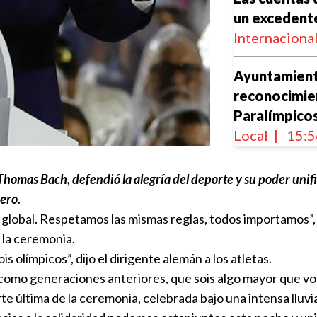
un excedente
Internaciona
Ayuntamient
reconocimien
Paralímpicos
Local
|
15:5
Francia gast
 Thomas Bach, defendió la alegría del deporte y su poder uni
dispositivo 
dero.
París
 global. Respetamos las mismas reglas, todos importamos”,
Internaciona
a la ceremonia.
s olímpicos”, dijo el dirigente alemán a los atletas.
Notre Dame 
ta, como generaciones anteriores, que sois algo mayor que
París 2024
te última de la ceremonia, celebrada bajo una intensa lluvi
Internaciona