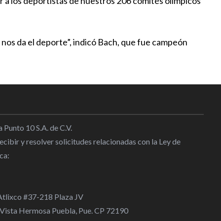
r a los deportistas de nuestros 206 comités olímpicos
a revisará las reglas sobre
s
o nos da el deporte”, indicó Bach, que fue campeón
l
|
11:00
y Mario Mola se incorporan a
a técnica de la Federación
l
|
23:00
 Punto 10 S.A. de C.V.
cibir y resolver solicitudes relacionadas con la Ley de
t muere de 26 años tras sufrir
ca:
 alcoholismo
l
|
20:35
 Atlixco #37-218 Plaza JV
eemplazará las medallas de
 Vista Hermosa Puebla, Pue. CP 72190
se hayan deteriorado