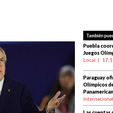
También pued
Puebla coor
Juegos Olím
Local
|
17:1
Paraguay ofic
Olímpicos de
Panamerica
Internaciona
Las cuentas 