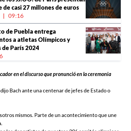
 de casi 27 millones de euros
l
|
09:16
o de Puebla entrega
tos a atletas Olímpicos y
 de París 2024
6
ó al menos 1.400 millones en el
ficador en el discurso que pronunció en la ceremonia
de seguridad de los JJOO de
 dijo Bach ante una centenar de jefes de Estado o
l
|
10:19
recibe la campana olímpica de
 vosotros mismos. Parte de un acontecimiento que une
a.
l
|
09:08