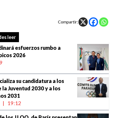
Compartir:
es leer
dinará esfuerzos rumbo a
picos 2026
9
ializa su candidatura a los
 la Juventud 2030 y a los
nos 2031
l
|
19:12
de los JJ.OO. de París presentan