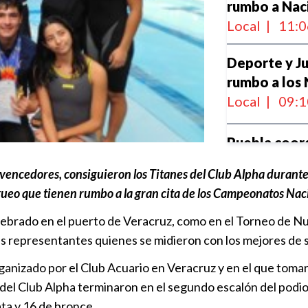
rumbo a Na
Local
|
11:0
Deporte y J
rumbo a los
Local
|
09:1
Puebla coor
Juegos Olím
 vencedores, consiguieron los Titanes del Club Alpha durante 
Local
|
17:1
ogueo que tienen rumbo a la gran cita de los Campeonatos 
lebrado en el puerto de Veracruz, como en el Torneo de N
México será 
es representantes quienes se midieron con los mejores de 
voleibol de
Nacional
|
1
anizado por el Club Acuario en Veracruz y en el que toma
 del Club Alpha terminaron en el segundo escalón del podio
El gobierno 
ata y 16 de bronce.