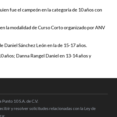
enero
quien fue el campeón en la categoría de 10 años con
8
de a los atletas que no
es en la modalidad de Curso Corto organizado por ANV
 sus procesos legales-Rommel
ntiza el pago de becas a los
e Daniel Sánchez León en la de 15-17 años.
de acuerdo con la resolución de
10 años; Danna Rangel Daniel en 13-14 años y
6:22
heco refrenda compromiso con
de México
9:51
 Punto 10 S.A. de C.V.
y su entrenador van por el
cibir y resolver solicitudes relacionadas con la Ley de
onal de Deportes 2024
ca: