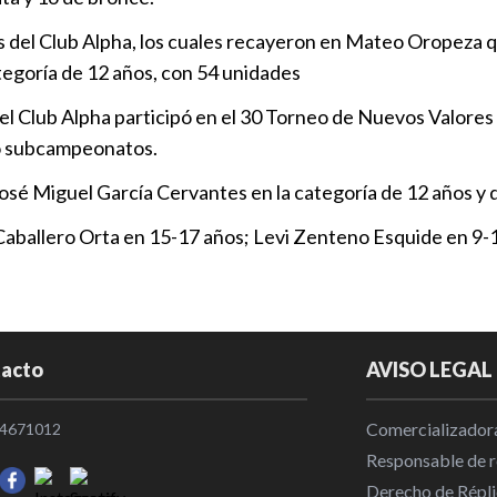
CONADE en 
anes del Club Alpha, los cuales recayeron en Mateo Oropeza 
Local
|
12:0
ategoría de 12 años, con 54 unidades
La CONADE pi
 del Club Alpha participó en el 30 Torneo de Nuevos Valor
desistan de
ro subcampeonatos.
Pacheco gara
é Miguel García Cervantes en la categoría de 12 años y d
deportistas 
Caballero Orta en 15-17 años; Levi Zenteno Esquide en 9-
los jueces
Nacional
|
1
Rommel Pac
el deporte 
acto
AVISO LEGAL
Nacional
|
0
Comercializadora
4671012
Marco Verde 
Responsable de re
Premio Naci
Derecho de Répli