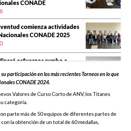
cionales CONADE
6
uventud comienza actividades
 Nacionales CONADE 2025
0
dinará esfuerzos rumbo a
picos 2026
su participación en los más recientes Torneos en lo que
9
Nacionales CONADE 2024.
uevos Valores de Curso Corto de ANV, los Titanes
sede de cinco torneos de
su categoría.
 sala NORCECA
6:07
ron parte más de 50 equipos de diferentes partes de
 con la obtención de un total de 60 medallas,
de Puebla pagará la deuda a la