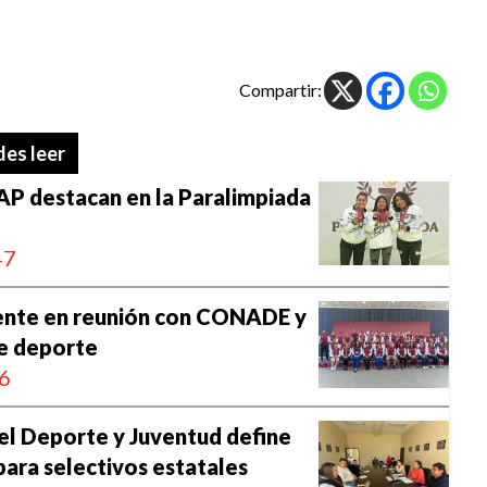
Compartir:
es leer
P destacan en la Paralimpiada
47
ente en reunión con CONADE y
de deporte
6
el Deporte y Juventud define
para selectivos estatales