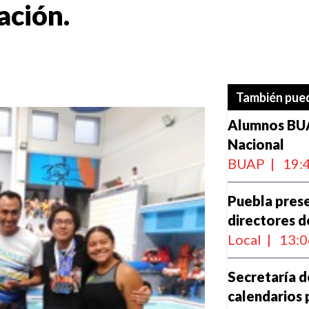
ación.
También pued
Alumnos BUA
Nacional
BUAP
|
19:
Puebla pres
directores 
Local
|
13:0
Secretaría d
calendarios 