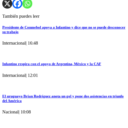
También puedes leer
Presidente de Conmebol apoya a Infantino y dice que no se puede desconocer
su trabajo
Internacional
|
16:48
Infantino respira con el apoyo de Argentina, México y la CAF
Internacional
|
12:01
El uruguayo Brian Rodríguez anota un gol y pone dos asistencias en triunfo
del América
Nacional
|
10:08