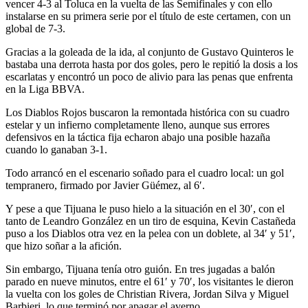
vencer 4-3 al Toluca en la vuelta de las Semifinales y con ello
instalarse en su primera serie por el título de este certamen, con un
global de 7-3.
Gracias a la goleada de la ida, al conjunto de Gustavo Quinteros le
bastaba una derrota hasta por dos goles, pero le repitió la dosis a los
escarlatas y encontró un poco de alivio para las penas que enfrenta
en la Liga BBVA.
Los Diablos Rojos buscaron la remontada histórica con su cuadro
estelar y un infierno completamente lleno, aunque sus errores
defensivos en la táctica fija echaron abajo una posible hazaña
cuando lo ganaban 3-1.
Todo arrancó en el escenario soñado para el cuadro local: un gol
tempranero, firmado por Javier Güémez, al 6′.
Y pese a que Tijuana le puso hielo a la situación en el 30′, con el
tanto de Leandro González en un tiro de esquina, Kevin Castañeda
puso a los Diablos otra vez en la pelea con un doblete, al 34′ y 51′,
que hizo soñar a la afición.
Sin embargo, Tijuana tenía otro guión. En tres jugadas a balón
parado en nueve minutos, entre el 61′ y 70′, los visitantes le dieron
la vuelta con los goles de Christian Rivera, Jordan Silva y Miguel
Barbieri, lo que terminó por apagar el averno.