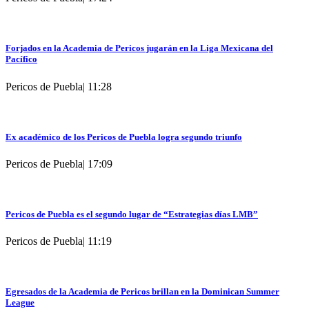
Forjados en la Academia de Pericos jugarán en la Liga Mexicana del
Pacífico
Pericos de Puebla
|
11:28
Ex académico de los Pericos de Puebla logra segundo triunfo
Pericos de Puebla
|
17:09
Pericos de Puebla es el segundo lugar de “Estrategias días LMB”
Pericos de Puebla
|
11:19
Egresados de la Academia de Pericos brillan en la Dominican Summer
League