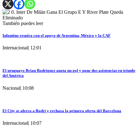
También puedes leer
Infantino respira con el apoyo de Argentina, México y la CAF
Internacional
|
12:01
El uruguayo Brian Rodríguez anota un gol y pone dos asistencias en triunfo
del América
Nacional
|
10:08
El City se aferra a Rodri y rechaza la primera oferta del Barcelona
Internacional
|
10:07