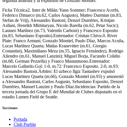
segunda amarilla y la expulsión de Gonzalo Montiel.
Ficha Técnica2. Inter de Milán: Yann Sommer; Francesco Acerbi,
Federico Dimarco (m.62, Carlos Augusto), Matteo Darmian (m.83,
Stefan de Vrij), Alessandro Bastoni; Denzel Dumfries, Kristjan
Asllani, Henrikh Mkhitaryan, Nicolo Barella (m.62, Petar Sucic);
Lautaro Martínez (m.73, Valentín Carboni) y Francesco Esposito
(m.83, Sebastiano Esposito).Entrenador: Cristian Chivu.0. River
Plate: Franco Armani; Gonzalo Montiel, Paulo Díaz, Marcos Acuña,
Lucas Martínez Quarta; Matías Kranevitter (m.61, Giorgio
Costantini), Maximiliano Meza (m.55, Ignacio Fernández), Rodrigo
Aliendro (m.61, Manuel Lanzini); Miguel Borja, Facundo Colidio
(m.68, German Pezzella) y Franco Mastantuono.Entrenador:
Marcelo Gallardo.Gol: 1-0, m.72: Francesco Esposito. 2-0, m.93:
Alessandro Bastoni.Árbitro: El uzbeco Ilgiz Tantashev expulsó
Lucas Martinez Quarta (m.66), Gonzalo Montiel (m.93) y amonestó
a Alessandro Bastoni, Carlos Augusto, Sebastiano Esposito, Denzel
Dumfries, Manuel Lanzini y Paulo Díaz.Incidencias: Partido de la
tercera jornada del Grupo E del Mundial de Clubes disputado en el
estadio Lumen Field de Seattle.
Secciones
Portada
Club Puebla