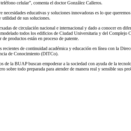
 teléfono celular”, comenta el doctor González Calleros.
re necesidades educativas y soluciones innovadoras es lo que queremos c
y utilidad de sus soluciones.
exadas de circulación nacional e internacional y dado a conocer en dif
odelado todos los edificios de Ciudad Universitaria y del Complejo C
r de productos están en proceso de patente.
iones recientes de continuidad académica y educación en línea con la Di
encia de Conocimiento (DITCo).
os de la BUAP buscan empoderar a la sociedad con ayuda de la tecnolog
o sobre todo preparada para atender de manera real y sensible sus pro