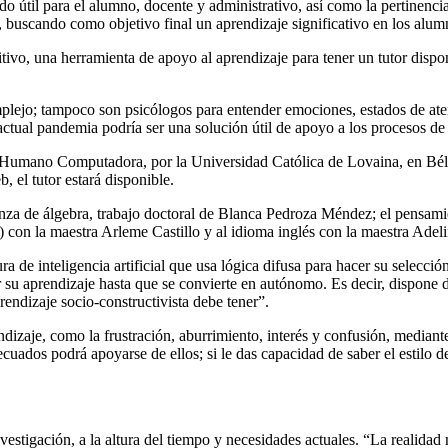
o útil para el alumno, docente y administrativo, así como la pertinencia 
, buscando como objetivo final un aprendizaje significativo en los alu
ivo, una herramienta de apoyo al aprendizaje para tener un tutor disponi
lejo; tampoco son psicólogos para entender emociones, estados de aten
 actual pandemia podría ser una solución útil de apoyo a los procesos de
 Humano Computadora, por la Universidad Católica de Lovaina, en Bélg
, el tutor estará disponible.
nza de álgebra, trabajo doctoral de Blanca Pedroza Méndez; el pensami
) con la maestra Arleme Castillo y al idioma inglés con la maestra Adeli
ura de inteligencia artificial que usa lógica difusa para hacer su selec
su aprendizaje hasta que se convierte en autónomo. Es decir, dispone d
endizaje socio-constructivista debe tener”.
zaje, como la frustración, aburrimiento, interés y confusión, mediante 
uados podrá apoyarse de ellos; si le das capacidad de saber el estilo de
nvestigación, a la altura del tiempo y necesidades actuales. “La realid