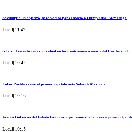
Se cumplió un objetivo, pero vamos por el boleto a Olimpiadas: Álex Diego
Local
|
11:47
Gibrán Zea es bronce individual en los Centroamericanos y del Caribe 2026
Local
|
10:42
Lobos Puebla cae en el primer capítulo ante Soles de Mexicali
Local
|
10:16
Acerca Gobierno del Estado baloncesto profesional a la niñez y juventud pobl
Local
|
10:15