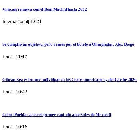
Vinicius renueva con el Real Madrid hasta 2032
Internacional
|
12:21
Se cumplió un objetivo, pero vamos por el boleto a Olimpiadas: Álex Diego
Local
|
11:47
Gibrán Zea es bronce individual en los Centroamericanos y del Caribe 2026
Local
|
10:42
Lobos Puebla cae en el primer capítulo ante Soles de Mexicali
Local
|
10:16