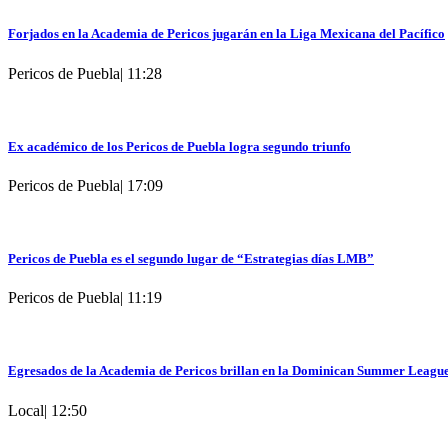
Forjados en la Academia de Pericos jugarán en la Liga Mexicana del Pacífico
Pericos de Puebla
|
11:28
Ex académico de los Pericos de Puebla logra segundo triunfo
Pericos de Puebla
|
17:09
Pericos de Puebla es el segundo lugar de “Estrategias días LMB”
Pericos de Puebla
|
11:19
Egresados de la Academia de Pericos brillan en la Dominican Summer Leagu
Local
|
12:50