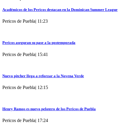
Académicos de los Pericos destacan en la Dominican Summer League
Pericos de Puebla
|
11:23
Pericos aseguran su pase a la postemporada
Pericos de Puebla
|
15:41
Nuevo pitcher llega a reforzar a la Novena Verde
Pericos de Puebla
|
12:15
Henry Ramos es nuevo pelotero de los Pericos de Puebla
Pericos de Puebla
|
17:24