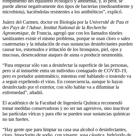
rompimiento del equilibrio ecológico y ambiental, y, lo peor, se
puede alterar negativamente dos tipos de bacterias (medioambiente y
microbiota), haciéndolas resistentes a los antibióticos”, explicó.
Juárez del Carmen, doctor en Biología por la
Université de Pau et
des Pays de l’Adour
,
Institut National de la Recherche
Agronomique
, de Francia, agregó que con los llamados túneles
sanitizantes existe el mismo problema, porque se usan cloro o sales
cuaternarias y la inhalación de esas sustancias desinfectantes pueden
causar tos, estornudos e irritación de los bronquios, piel, ojos y
mucosas, desencadenar ataques de asma o producir neumonitis.
“Para empezar sólo van a desinfectar la superficie de las personas,
pero si al inmueble entra un individuo contagiado de COVID-19,
pero es portador asintomático, mientras esté hablando o tosiendo va
a seguir expeliendo el virus. En consecuencia, aunque lo hayas
desinfectado por el exterior, con sólo hablar va a difuminar la
enfermedad”, añadió.
El académico de la Facultad de Ingeniería Química recomendó
tomar medidas conservadoras y no ser tan agresivos, sino inactivar
las partículas víricas y para ello se pueden usar sustancias químicas
no tan fuertes.
“Hay gente que para limpiar su casa usa alcohol o desinfectantes,
cloro, hipoclorito de sodio, con vinagre, sosa cáustica, hidróxido de