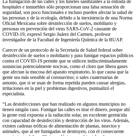
La fumigación de las calles y los túneles sanitizantes a la entrada de
hospitales e inmuebles sólo proporcionan una falsa sensación de
seguridad, son poco funcionales e incluso pueden afectar la salud de
las personas y de la ecología, debido a la inexistencia de una Norma
Oficial Mexicana sobre desinfección de suelos, mobiliario y
personas en prevención del virus SARS-CoV-2 causante de
COVID-19, expresó Sergio Juárez del Carmen, profesor
investigador de la Facultad de Ingeniería Química de la BUAP.
Carecer de un protocolo de la Secretaría de Salud federal sobre
desinfección de suelos o mobiliario y para fumigar espacios públicos
contra el COVID-19 permite que se utilicen indiscriminadamente
sustancias potencialmente nocivas, como el cloro que libera gases
que afectan la mucosa del aparato respiratorio, lo que causa que la
gente sea más sensible al coronavirus; o sales cuaternarias de
amonio, que si se usan de forma repetida pueden causar alergias,
irritaciones en la piel y problemas digestivos, puntualizó el
especialista.
“Las desinfecciones que han realizado en algunos municipios no
tienen ningún caso. Fumigar las calles es tirar el dinero, porque ahí
la gente está expuesta a la radiación solar, un excelente germicida
con capacidad de desinfección y destrucción de los virus. Además,
existen cadenas tróficas de alimentación de plantas, insectos y
animales, que al ser fumigadas se destruyen, con el consecuente