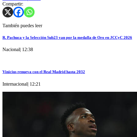
Compartir:
También puedes leer
R. Pachuca y la Selección Sub23 van por la medalla de Oro en JCCyC 2026
Nacional
|
12:38
Vinicius renueva con el Real Madrid hasta 2032
Internacional
|
12:21