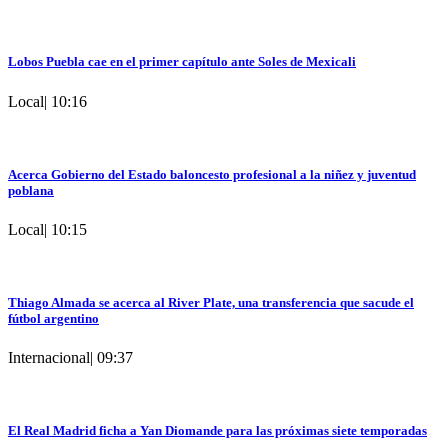
Lobos Puebla cae en el primer capítulo ante Soles de Mexicali
Local
|
10:16
Acerca Gobierno del Estado baloncesto profesional a la niñez y juventud
poblana
Local
|
10:15
Thiago Almada se acerca al River Plate, una transferencia que sacude el
fútbol argentino
Internacional
|
09:37
El Real Madrid ficha a Yan Diomande para las próximas siete temporadas